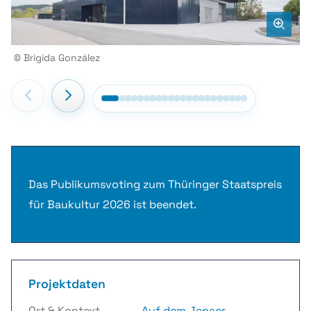
© Brigida González
©
Das Publikumsvoting zum Thüringer Staatspreis
für Baukultur 2026 ist beendet.
Projektdaten
Ort & Kontext
Auf dem Jenaer