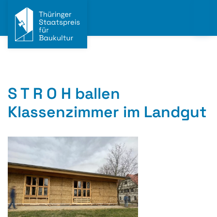
S T R O H ballen
Klassenzimmer im Landgut