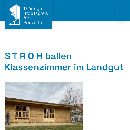
S T R O H ballen
Klassenzimmer im Landgut