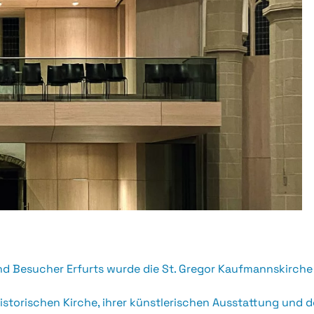
nd Besucher Erfurts wurde die St. Gregor Kaufmannskirche 
storischen Kirche, ihrer künstlerischen Ausstattung und 