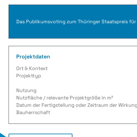
Das Publikumsvoting zum Thüringer Staatspreis für
Projektdaten
Ort & Kontext
Projekttyp
Nutzung
Nutzfläche / relevante Projektgröße in m²
Datum der Fertigstellung oder Zeitraum der Wirkun
Bauherrschaft