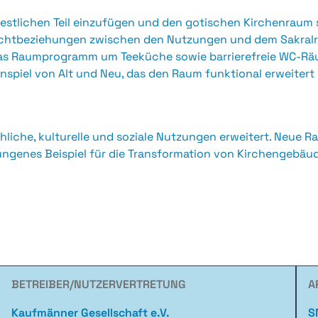
stlichen Teil einzufügen und den gotischen Kirchenraum so
Sichtbeziehungen zwischen den Nutzungen und dem Sakral
das Raumprogramm um Teeküche sowie barrierefreie WC-Räu
menspiel von Alt und Neu, das den Raum funktional erweiter
liche, kulturelle und soziale Nutzungen erweitert. Neue R
genes Beispiel für die Transformation von Kirchengebäuden,
BETREIBER/NUTZERVERTRETUNG
A
Kaufmänner Gesellschaft e.V.
S